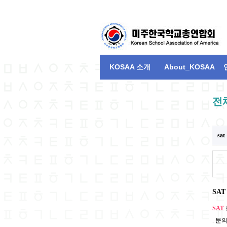
KOSAA 소개
About_KOSAA
전
sa
SA
SAT
. 문의