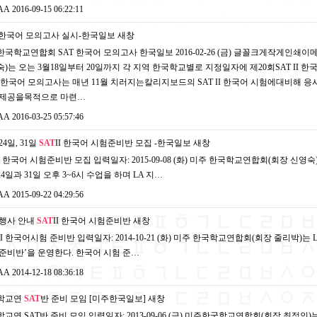
AA
2016-09-15 06:22:11
한국어 모의고사 실시-한국일보
새창
국학교연합회 SAT 한국어 모의고사 한국일보 2016-02-26 (금) 글꼴크게작게인쇄이메일f
)는 오는 3월18일부터 20일까지 각 지역 한국학교별로 지정일자에 제20회SAT II 한
II 한국어 모의고사는 매년 11월 치러지는칼리지보드의 SAT II 한국어 시험에대비
 제공을목적으로 마련…
AA
2016-03-25 05:57:46
24일, 31일
SAT
II 한국어 시험준비반 모집 -한국일보
새창
 I 한국어 시험준비반 모집 입력일자: 2015-09-08 (화) 미주 한국학교연합회(회장 신영
24일과 31일 오후 3~6시 수업을 하며 LA 지…
AA
2015-09-22 04:29:56
 행사 안내
SAT
II 한국어 시험준비반
새창
 II 한국어시험 준비반 입력일자: 2014-10-21 (화) 미주 한국학교연합회(회장 줄리박)는
준비반’을 운영한다. 한국어 시험 준…
AA
2014-12-18 08:36:18
학교연
SAT
반 준비 모임 [미주한국일보]
새창
교연 SAT반 준비 모임 입력일자: 2013-09-06 (금) 미주한국학교연합회(회장 최정인