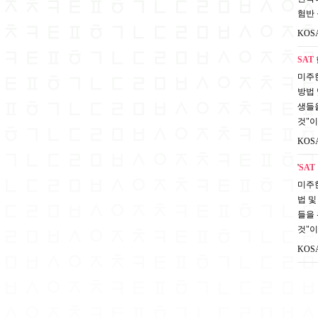
험반 
KOS
SAT
미주한
방법 
생들을
것"이
KOS
'
SAT
미주한
법 및
들을 
것"
KOS