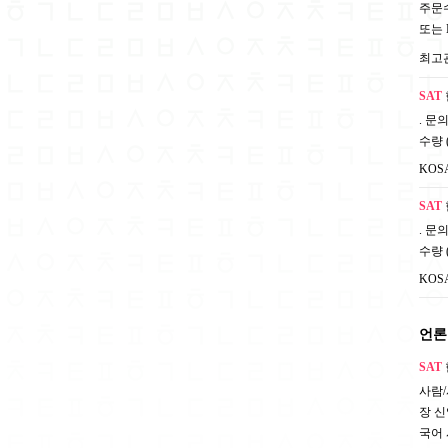
주문수량
또는 M
최고
SAT
. 문의
수량 
KOS
SAT
. 문의
수량 
KOS
언론
SAT
사람/
장 신
국어 