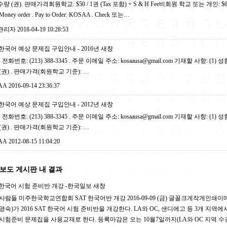
 (권). 판매가격회원학교: $50 / 1권 (Tax 포함) + S & H Fee비회원 학교 또는 개인: $60 / 
oney order . Pay to Order: KOSAA . Check 또는…
관리자
2018-04-19 10:28:53
한국어 예상 문제집 구입안내 - 2016년
새창
 전화번호: (213) 388-3345 . 주문 이메일 주소: kosaausa@gmail.com 기재할 사항: (1)
(권) . 판매가격(회원학교 기준): …
AA
2016-09-14 23:36:37
한국어 예상 문제집 구입안내 - 2012년
새창
 전화번호: (213) 388-3345 . 주문 이메일 주소: kosaausa@gmail.com 기재할 사항: (1)
(권) . 판매가격(회원학교 기준): …
AA
2012-08-15 11:04:20
보도 게시판 내 결과
한국어 시험 준비반 개강 -한국일보
새창
사람들 미주한국학교연합회 SAT 한국어반 개강 2016-09-09 (금) 글꼴크게작게인쇄이메일
영숙)가 2016 SAT 한국어 시험 준비반을 개강한다. LA와 OC, 샌디에고 등 3개 지역에
시험준비 문제집을 사용교재로 한다. 등록마감은 오는 10월7일까지(LA와 OC 지역 수강료 