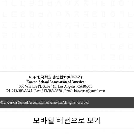
미주 한국학교 총연합회(KOSAA)
Korean School Association of America
680 Wilshire Pl. Suite 415, Los Angeles, CA 90005
Tel. 213-388-3345 | Fax. 213-388-3350 | Email: kosaausa@gmail.com
012 Korean School Association of America All rights reserved
모바일 버전으로 보기