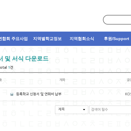
연합회 주요사업
지역별학교정보
지역협회소식
후원/Support
서 및 서식 다운로드
otal
1
건
호
제목
글
등록학교 신청서 및 연회비 납부
KO
제목