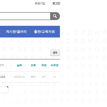
회원가입
로그인
게시판/갤러리
출판/교육자료
날짜
조회
추천
비추천
쓴이
SAA
2010-01-22
9835
507
0