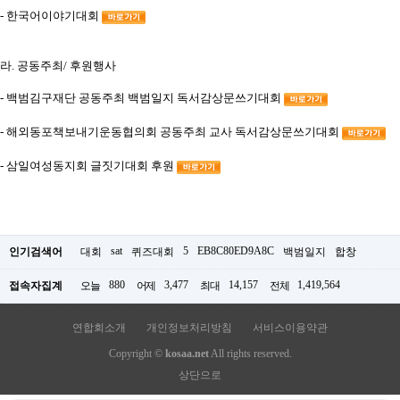
- 한국어이야기대회
라. 공동주최/ 후원행사
- 백범김구재단 공동주최 백범일지 독서감상문쓰기대회
- 해외동포책보내기운동협의회 공동주최 교사 독서감상문쓰기대회
- 삼일여성동지회 글짓기대회 후원
sat
5
EB8C80ED9A8C
인기검색어
대회
퀴즈대회
백범일지
합창
880
3,477
14,157
1,419,564
접속자집계
오늘
어제
최대
전체
연합회소개
개인정보처리방침
서비스이용약관
Copyright ©
kosaa.net
All rights reserved.
상단으로