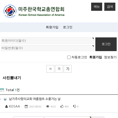
메뉴
검색
회원가입
로그인
회
원
로
그
자동로그인
회원가입
정보찾기
인
사진뽐내기
Total
1
건
남가주사랑의교회 여름캠프 소풍가는 날
1
KOSAA
2012-08-02
9121
464
0