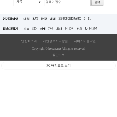
제목
SAT
EB8C80ED9A8C
5
11
인기검색어
대회
합창
백범
325
774
14,157
1,414,504
접속자집계
오늘
어제
최대
전체
연합회소개
개인정보처리방침
서비스이용약관
Copyright ©
kosaa.net
All rights reserved.
상단으로
PC 버전으로 보기