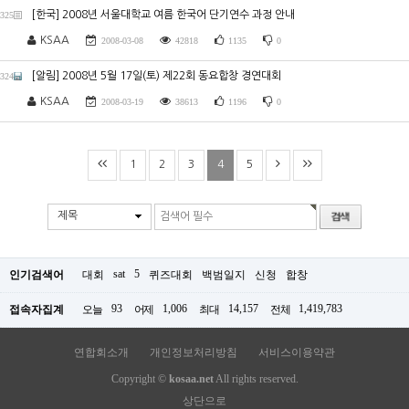
[한국] 2008년 서울대학교 여름 한국어 단기연수 과정 안내
325
KSAA
2008-03-08
42818
1135
0
[알림] 2008년 5월 17일(토) 제22회 동요합창 경연대회
324
KSAA
2008-03-19
38613
1196
0
1
2
3
4
5
제목
sat
5
인기검색어
대회
퀴즈대회
백범일지
신청
합창
93
1,006
14,157
1,419,783
접속자집계
오늘
어제
최대
전체
연합회소개
개인정보처리방침
서비스이용약관
Copyright ©
kosaa.net
All rights reserved.
상단으로