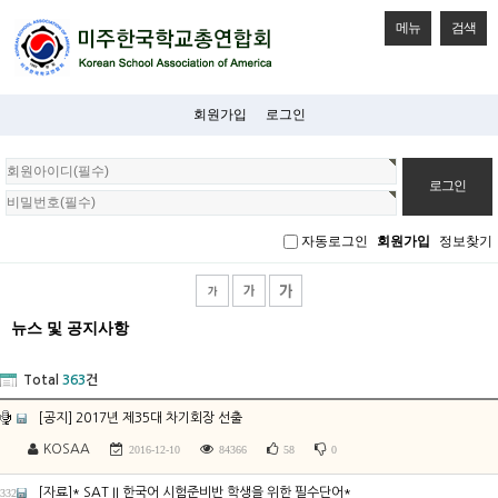
메뉴
검색
회원가입
로그인
회
원
로
그
자동로그인
회원가입
정보찾기
인
뉴스 및 공지사항
Total
363
건
[공지] 2017년 제35대 차기회장 선출
KOSAA
2016-12-10
84366
58
0
[자료]* SAT II 한국어 시험준비반 학생을 위한 필수단어*
332