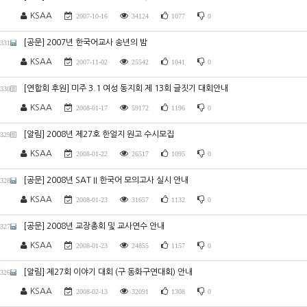
KSAA
2007-10-16
34124
1077
0
[공문] 2007년 한국어교사 송년의 밤
331
KSAA
2007-11-02
25542
1041
0
[연합회 후원] 미주 3.1 여성 동지회 제 13회 글짓기 대회안내
330
KSAA
2008-01-17
59172
1196
0
[알림] 2008년 제27호 한얼지 원고 수시모집
329
KSAA
2008-01-22
26517
1095
0
[공문] 2008년 SAT II 한국어 모의고사 실시 안내
328
KSAA
2008-01-23
31657
1132
0
[공문] 2008년 교장총회 및 교사연수 안내
327
KSAA
2008-01-23
24855
1157
0
[알림] 제27회 이야기 대회 (구 동화구연대회) 안내
326
KSAA
2008-02-13
32091
1308
0